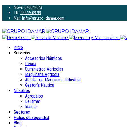
Movil:
670647043
Tlf:
959 25 09 99
Mail:
info@grupo-idamar.com
Inicio
Servicios
Accesorios Náuticos
Pesca
Suministros Agrícolas
Maquinaria Agrícola
Alquiler de Maquinaria Industrial
Gestoría Náutica
Nosotros
Agropalos
Bellamar
Idamar
Sectores
Fichas de seguridad
Blog