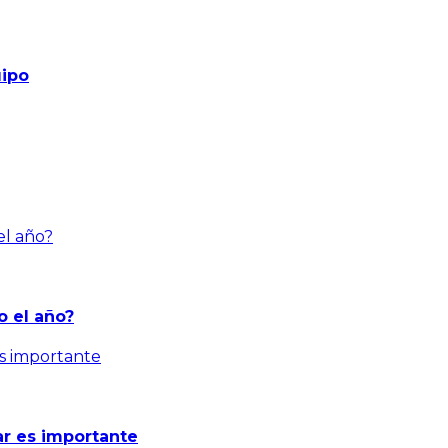
uipo
 el año?
ar es importante