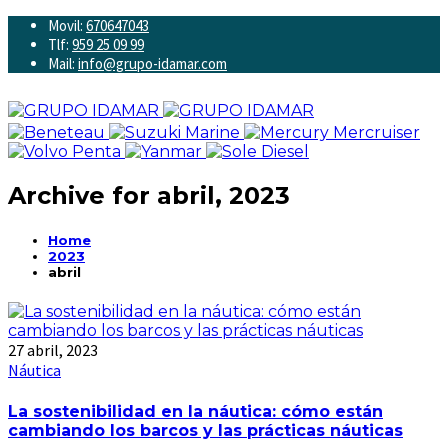
Movil:
670647043
Tlf:
959 25 09 99
Mail:
info@grupo-idamar.com
Archive for
abril, 2023
Home
2023
abril
27 abril, 2023
Náutica
La sostenibilidad en la náutica: cómo están
cambiando los barcos y las prácticas náuticas