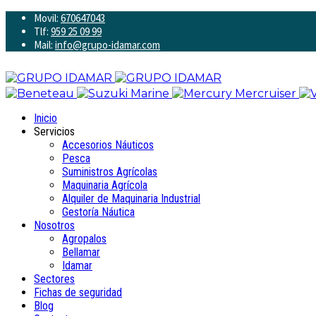
Movil:
670647043
Tlf:
959 25 09 99
Mail:
info@grupo-idamar.com
Inicio
Servicios
Accesorios Náuticos
Pesca
Suministros Agrícolas
Maquinaria Agrícola
Alquiler de Maquinaria Industrial
Gestoría Náutica
Nosotros
Agropalos
Bellamar
Idamar
Sectores
Fichas de seguridad
Blog