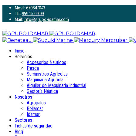
Movil:
670647043
Tlf:
959 25 09 99
Mail:
info@grupo-idamar.com
Inicio
Servicios
Accesorios Náuticos
Pesca
Suministros Agrícolas
Maquinaria Agrícola
Alquiler de Maquinaria Industrial
Gestoría Náutica
Nosotros
Agropalos
Bellamar
Idamar
Sectores
Fichas de seguridad
Blog