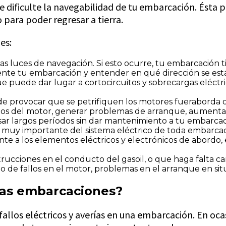
ue dificulte la navegabilidad de tu embarcación. Ést
para poder regresar a tierra.
es:
s luces de navegación. Si esto ocurre, tu embarcación t
lmente tu embarcación y entender en qué dirección se est
e puede dar lugar a cortocircuitos y sobrecargas eléctri
e provocar que se petrifiquen los motores fueraborda
os del motor, generar problemas de arranque, aumentar 
sar largos períodos sin dar mantenimiento a tu embarcac
e muy importante del sistema eléctrico de toda embarca
te a los elementos eléctricos y electrónicos de abordo, e
ucciones en el conducto del gasoil, o que haga falta ca
 de fallos en el motor, problemas en el arranque en s
las embarcaciones?
llos eléctricos y averías en una embarcación. En ocas