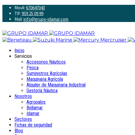
Movil:
670647043
Tlf:
959 25 09 99
Mail:
info@grupo-idamar.com
Inicio
Servicios
Accesorios Náuticos
Pesca
Suministros Agrícolas
Maquinaria Agrícola
Alquiler de Maquinaria Industrial
Gestoría Náutica
Nosotros
Agropalos
Bellamar
Idamar
Sectores
Fichas de seguridad
Blog